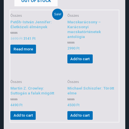
OUT OF STOCK
Sale!
Összes
Összes
Petőh-István Jennifer:
Macskarácsony –
Életközeli élmények
Karácsonyi
macskatörténetek
antológia
Rated
3490
Ft
3141
Ft
0
out
of
Rated
2990
Ft
Read more
5
0
out
of
Add to cart
5
Összes
Összes
Martin Z. Crowley:
Michael Schiszler: Törött
Suttogás a falak mögött
elme
Rated
Rated
4490
Ft
4500
Ft
0
0
out
out
of
of
Add to cart
Add to cart
5
5