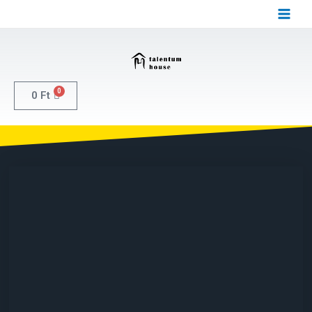
0
0
Ft