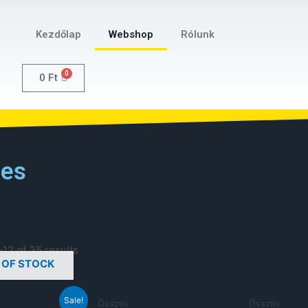
Kezdőlap
Webshop
Rólunk
0
0
Ft
es
12 of 35 results
 OF STOCK
Sale!
Összes
Összes