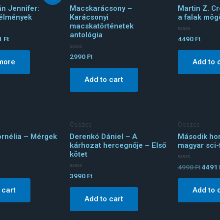
án Jennifer:
Macskarácsony –
Martin Z. C
 élmények
Karácsonyi
a falak mög
macskatörténetek
antológia
Rated
1
Ft
4490
Ft
0
out
Rated
of
2990
Ft
more
Add to 
0
5
out
of
Add to cart
5
Összes
Összes
ornélia – Mérgek
Derenkó Dániel – A
Második hor
kárhozat hercegnője – Első
magyar sci-f
kötet
Rated
4990
Ft
4491
0
Rated
3990
Ft
out
0
of
out
 cart
Add to 
5
of
Add to cart
5