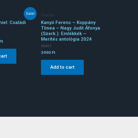
Sale!
Összes
iel: Családi
Kanyó Ferenc – Koppány
Tímea – Nagy Judit Áfonya
(Szerk.): Emlékkék –
Merítés antológia 2024
Ft
Rated
3990
Ft
cart
5.00
out of 5
Add to cart