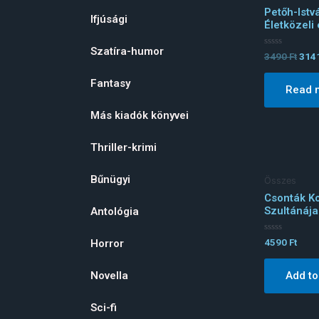
Petőh-Istv
Ifjúsági
Életközeli
Szatíra-humor
Rated
3490
Ft
314
0
out
of
Fantasy
Read 
5
Más kiadók könyvei
Thriller-krimi
Bűnügyi
Összes
Csonták K
Szultánája
Antológia
Rated
4590
Ft
Horror
0
out
of
Add to
Novella
5
Sci-fi