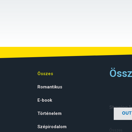
Össz
Összes
Romantikus
E-book
Showing 1–
OUT
Történelem
Szépirodalom
Összes