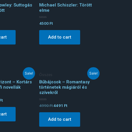
rowley: Suttogás
Michael Schiszler: Törött
ött
elme
Rated
4500
Ft
0
out
of
cart
Add to cart
5
Sale!
Sale!
Összes
izont – Kortárs
Bűbájosok – Romantasy
i novellák
történetek mágiáról és
szívekről
Ft
Rated
4990
Ft
4491
Ft
0
out
cart
of
Add to cart
5