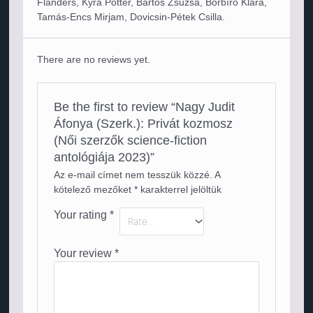
Flanders, Kyra Potter, Bartos Zsuzsa, Borbíró Klára,
Tamás-Encs Mirjam, Dovicsin-Pétek Csilla.
There are no reviews yet.
Be the first to review “Nagy Judit
Áfonya (Szerk.): Privát kozmosz
(Női szerzők science-fiction
antológiája 2023)”
Az e-mail címet nem tesszük közzé.
A
kötelező mezőket
*
karakterrel jelöltük
Your rating
*
Your review
*