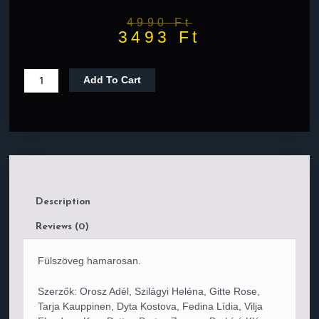
4990
Ft
3493
Ft
Add To Cart
Description
Reviews (0)
Fülszöveg hamarosan.
Szerzők: Orosz Adél, Szilágyi Heléna, Gitte Rose,
Tarja Kauppinen, Dyta Kostova, Fedina Lídia, Vilja