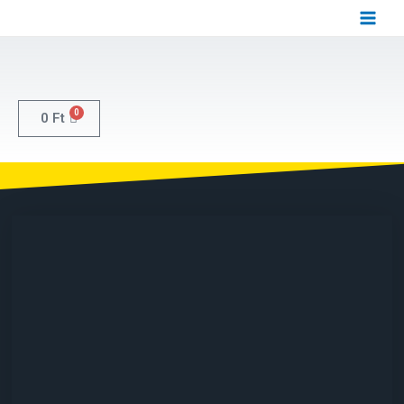
0
0
Ft