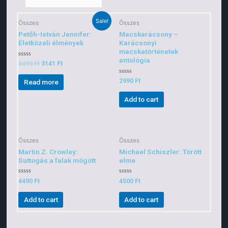
Sale!
Összes
Összes
Petőh-István Jennifer:
Macskarácsony –
Életközeli élmények
Karácsonyi
macskatörténetek
antológia
Rated
3490
Ft
3141
Ft
0
out
of
Rated
2990
Ft
Read more
5
0
out
of
Add to cart
5
Összes
Összes
Martin Z. Crowley:
Michael Schiszler: Törött
Suttogás a falak mögött
elme
Rated
Rated
4490
Ft
4500
Ft
0
0
out
out
of
of
Add to cart
Add to cart
5
5