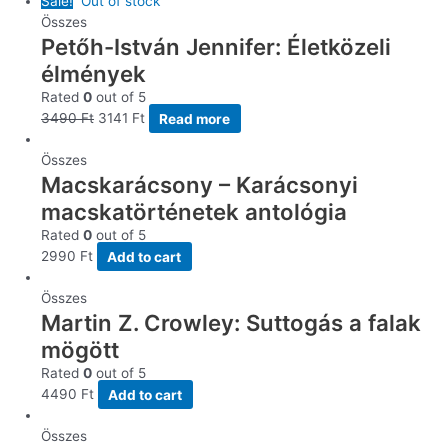
Sale!
Out of stock
Összes
Petőh-István Jennifer: Életközeli
élmények
Rated
0
out of 5
3490
Ft
3141
Ft
Read more
Összes
Macskarácsony – Karácsonyi
macskatörténetek antológia
Rated
0
out of 5
2990
Ft
Add to cart
Összes
Martin Z. Crowley: Suttogás a falak
mögött
Rated
0
out of 5
4490
Ft
Add to cart
Összes