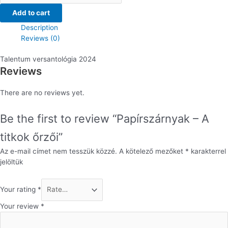
A
Add to cart
titkok
Description
őrzői
Reviews (0)
quantity
Talentum versantológia 2024
Reviews
There are no reviews yet.
Be the first to review “Papírszárnyak – A
titkok őrzői”
Az e-mail címet nem tesszük közzé.
A kötelező mezőket
*
karakterrel
jelöltük
Your rating
*
Your review
*