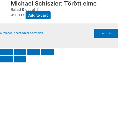
Michael Schiszler: Törött elme
Rated
0
out of 5
4500
Ft
Add to cart
Altalanos-szerzodesi-feltetelek
Letöltés