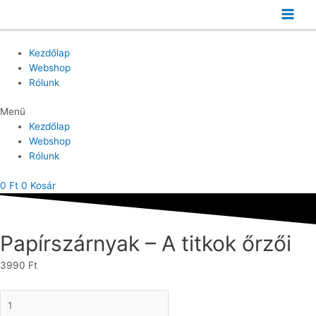
Skip
to
Main
content
Men
Kezdőlap
Webshop
Rólunk
Menü
Kezdőlap
Webshop
Rólunk
0
Ft
0
Kosár
Papírszárnyak – A titkok őrzői
3990
Ft
Papírszárnyak
-