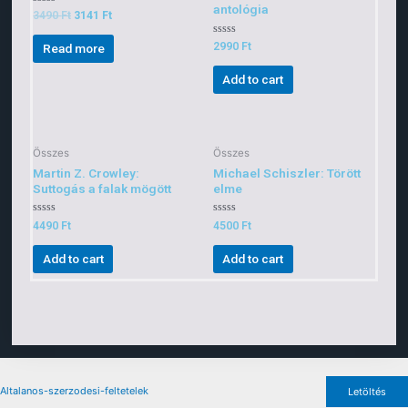
antológia
Rated
3490
Ft
3141
Ft
0
out
of
Rated
2990
Ft
Read more
5
0
out
of
Add to cart
5
Összes
Összes
Martin Z. Crowley:
Michael Schiszler: Törött
Suttogás a falak mögött
elme
Rated
Rated
4490
Ft
4500
Ft
0
0
out
out
of
of
Add to cart
Add to cart
5
5
Altalanos-szerzodesi-feltetelek
Letöltés