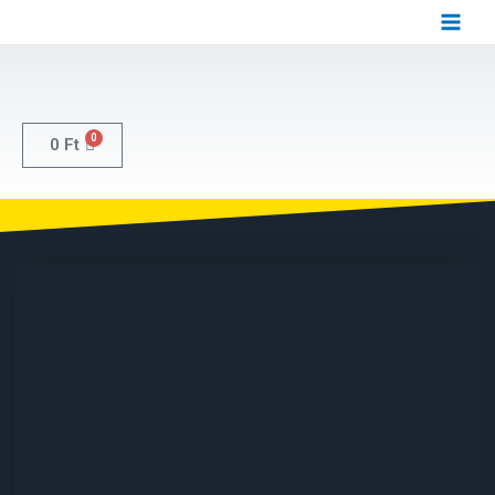
0
0
Ft