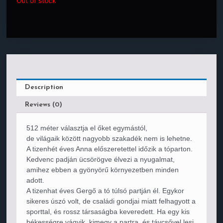
Out of stock
Description
Reviews (0)
512 méter választja el őket egymástól,
de világaik között nagyobb szakadék nem is lehetne.
A tizenhét éves Anna előszeretettel időzik a tóparton.
Kedvenc padján ücsörögve élvezi a nyugalmat,
amihez ebben a gyönyörű környezetben minden
adott.
A tizenhat éves Gergő a tó túlsó partján él. Egykor
sikeres úszó volt, de családi gondjai miatt felhagyott a
sporttal, és rossz társaságba keveredett. Ha egy kis
békességre vágyik, kimegy a partra, és távcsővel lesi