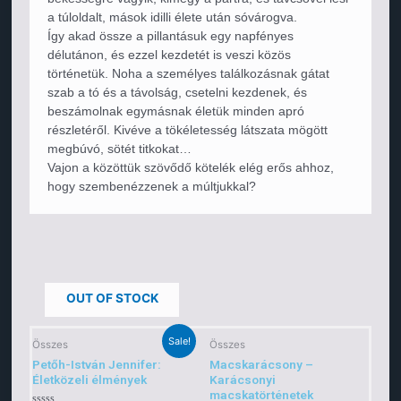
a túloldalt, mások idilli élete után sóvárogva.
Így akad össze a pillantásuk egy napfényes
délutánon, és ezzel kezdetét is veszi közös
történetük. Noha a személyes találkozásnak gátat
szab a tó és a távolság, csetelni kezdenek, és
beszámolnak egymásnak életük minden apró
részletéről. Kivéve a tökéletesség látszata mögött
megbúvó, sötét titkokat…
Vajon a közöttük szövődő kötelék elég erős ahhoz,
hogy szembenézzenek a múltjukkal?
OUT OF STOCK
Sale!
Összes
Összes
Petőh-István Jennifer:
Macskarácsony –
Életközeli élmények
Karácsonyi
macskatörténetek