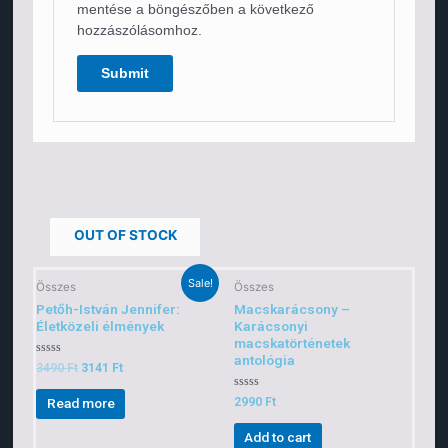
mentése a böngészőben a következő
hozzászólásomhoz.
OUT OF STOCK
Sale!
Összes
Összes
Petőh-István Jennifer:
Macskarácsony –
Életközeli élmények
Karácsonyi
macskatörténetek
antológia
Rated
3490
Ft
3141
Ft
0
out
of
Rated
2990
Ft
Read more
5
0
out
of
Add to cart
5