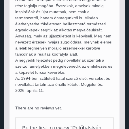
rész foglalja magába. Évszakok, amelyek mindig
inspirálóak és újat mutatnak, nem csak a
természetről, hanem önmagunkról is. Minden
élethelyzetbe tökéletesen beilleszthető természeti
egységképek segítik az alkotás megvalósulását.
Anyaság, mely az újjászületést is képviseli. Meg nem
nevezett érzések nyájas zúgolódása, melynek elemei
a lélek legmélyén morajló érzelmekkel karöltve
táncolnak a realitás ködfátyla alatt.
A negyedik fejezetet pedig novelláknak szenteli a
szerző, amelyekben megelevenedik az emlékezés és
a képzelet furcsa keveréke.
Az 1994-ben született fiatal szerző első, verseket és
novellákat tartalmazó önálló kötete. Megjelenés:
2026. április 11.
There are no reviews yet.
Be the first to review “Petőh-István