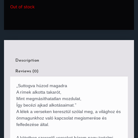
Out of stock
Description
Reviews (0)
„Suttogva húzod magadra
A rímek alkotta takarót,
Mint megmásíthatatlan mozdulat,
Így becézi ajkad alkotásaimat.”
A lélek a verseken keresztül szólal meg, a világhoz és
önmagunkhoz való kapcsolat megismerése és
felfedezése által.
A kötetben szereplő verseket három nagy tartalmi