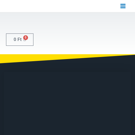
0
0
Ft