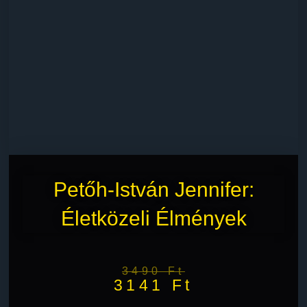
Petőh-István Jennifer:
Életközeli Élmények
3490
Ft
3141
Ft