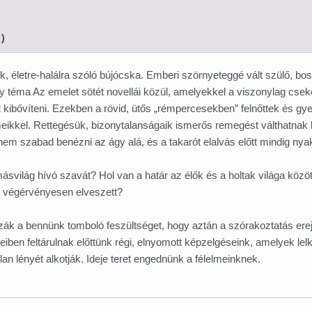
)
ekek, életre-halálra szóló bújócska. Emberi szörnyeteggé vált szülő, 
téma Az emelet sötét novellái közül, amelyekkel a viszonylag cs
 kibővíteni. Ezekben a rövid, ütős „rémpercesekben” felnőttek és g
meikkel. Rettegésük, bizonytalanságaik ismerős remegést válthatnak
 szabad benézni az ágy alá, és a takarót elalvás előtt mindig nyakig
ásvilág hívó szavát? Hol van a határ az élők és a holtak világa közöt
r végérvényesen elveszett?
zzák a bennünk tomboló feszültséget, hogy aztán a szórakoztatás ere
zéreiben feltárulnak előttünk régi, elnyomott képzelgéseink, amelyek lel
tlan lényét alkotják. Ideje teret engednünk a félelmeinknek.