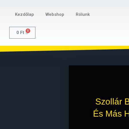
Kezdőlap
Webshop
Rólunk
0
0
Ft
Szollár 
És Más H