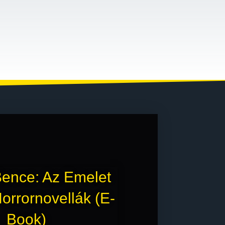
Bence: Az ​emelet
orrornovellák (e-
Book)