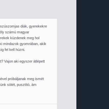
bosszúszomjas diák, gyerekekre
ekély számú magyar
yerekek küzdenek meg hol
 ki mindazok gyomrában, akik
 fel kell húzni.
t? Vajon aki egyszer átlépett
jével próbáljanak meg ismét
künk sötét, pusztító, ám