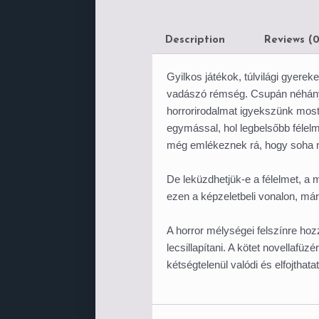
Description
Reviews (0
Gyilkos ​játékok, túlvilági gyer
vadászó rémség. Csupán néhány 
horrorirodalmat igyekszünk most
egymással, hol legbelsőbb félel
még emlékeznek rá, hogy soha nem
De leküzdhetjük-e a félelmet, a m
ezen a képzeletbeli vonalon, má
A horror mélységei felszínre ho
lecsillapítani. A kötet novellafü
kétségtelenül valódi és elfojthata