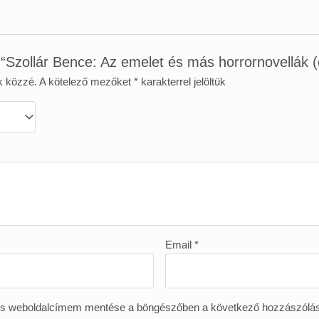
w “Szollár Bence: Az ​emelet és más horrornovellák 
k közzé.
A kötelező mezőket
*
karakterrel jelöltük
Email
*
és weboldalcímem mentése a böngészőben a következő hozzászól