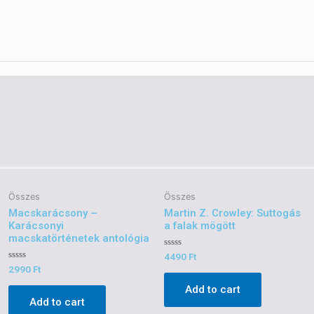
Összes
Összes
Macskarácsony –
Martin Z. Crowley: Suttogás
Karácsonyi
a falak mögött
macskatörténetek antológia
Rated
4490
Ft
0
Rated
2990
Ft
out
0
of
out
Add to cart
5
of
Add to cart
5