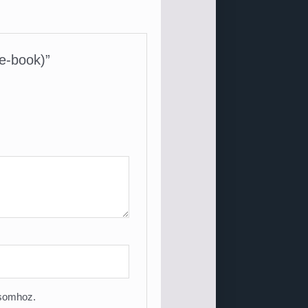
(e-book)”
ásomhoz.