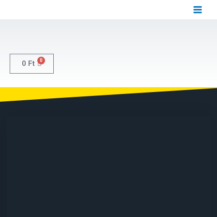
0
0
Ft