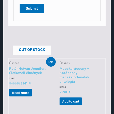
OUT OF STOCK
Sale!
Összes
Összes
Petőh-István Jennifer:
Macskarácsony –
Életközeli élmények
Karácsonyi
macskatörténetek
antológia
Rated
3490
Ft
3141
Ft
0
out
of
Rated
2990
Ft
Read more
5
0
out
of
Add to cart
5