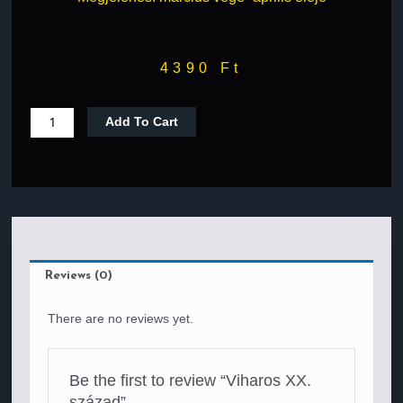
4390
Ft
Add To Cart
Reviews (0)
There are no reviews yet.
Be the first to review “Viharos XX.
század”