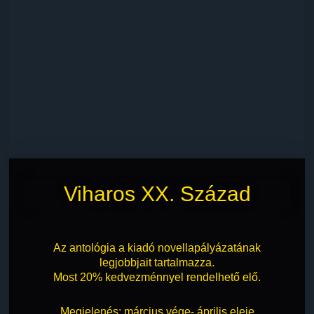
Viharos XX. Század
Az antológia a kiadó novellapályázatának
legjobbjait tartalmazza.
Most 20% kedvezménnyel rendelhető elő.
Megjelenés: március vége- április eleje