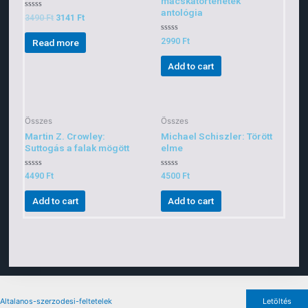
macskatörténetek
antológia
Rated
3490
Ft
3141
Ft
0
out
of
Rated
2990
Ft
Read more
5
0
out
of
Add to cart
5
Összes
Összes
Martin Z. Crowley:
Michael Schiszler: Törött
Suttogás a falak mögött
elme
Rated
Rated
4490
Ft
4500
Ft
0
0
out
out
of
of
Add to cart
Add to cart
5
5
Altalanos-szerzodesi-feltetelek
Letöltés