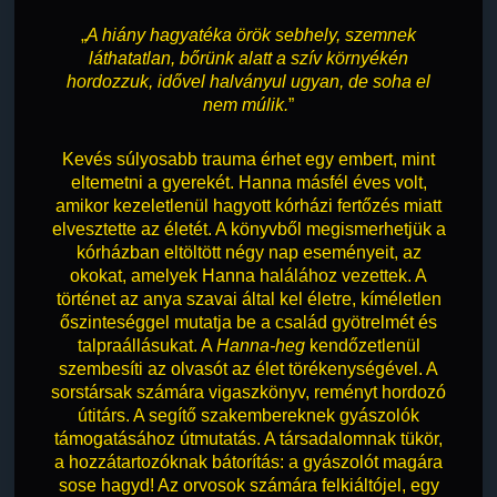
„
A hiány hagyatéka örök sebhely, szemnek
láthatatlan, bőrünk alatt a szív környékén
hordozzuk, idővel halványul ugyan, de soha el
nem múlik.
”
Kevés súlyosabb trauma érhet egy embert, mint
eltemetni a gyerekét. Hanna másfél éves volt,
amikor kezeletlenül hagyott kórházi fertőzés miatt
elvesztette az életét. A könyvből megismerhetjük a
kórházban eltöltött négy nap eseményeit, az
okokat, amelyek Hanna halálához vezettek. A
történet az anya szavai által kel életre, kíméletlen
őszinteséggel mutatja be a család gyötrelmét és
talpraállásukat. A
Hanna-heg
kendőzetlenül
szembesíti az olvasót az élet törékenységével. A
sorstársak számára vigaszkönyv, reményt hordozó
útitárs. A segítő szakembereknek gyászolók
támogatásához útmutatás. A társadalomnak tükör,
a hozzátartozóknak bátorítás: a gyászolót magára
sose hagyd! Az orvosok számára felkiáltójel, egy