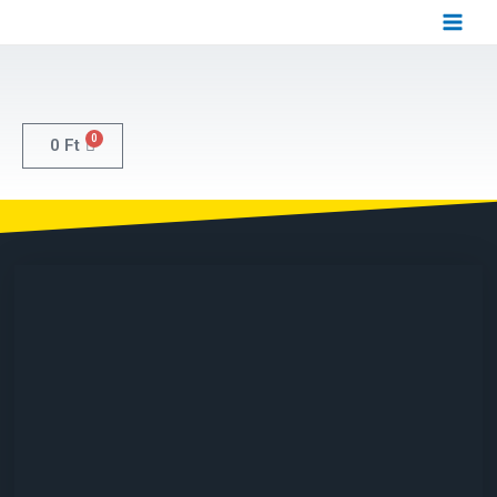
0
0
Ft