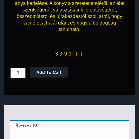
anya kérlelése. A könyv a szeretet erejéről, az élet
szentségéről, választásaink jelentőségéről,
összeomlásról és újrakezdésről szól, arról, hogy
van élet a halál után, és hogy a boldogság
tanulható.
3990
Ft
Add To Cart
Reviews (0)