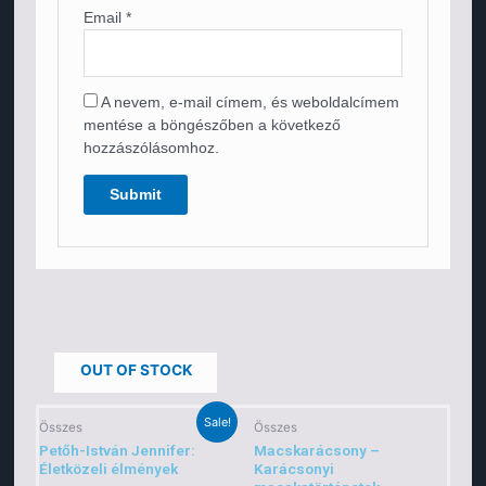
Email
*
A nevem, e-mail címem, és weboldalcímem
mentése a böngészőben a következő
hozzászólásomhoz.
OUT OF STOCK
Sale!
Összes
Összes
Petőh-István Jennifer:
Macskarácsony –
Életközeli élmények
Karácsonyi